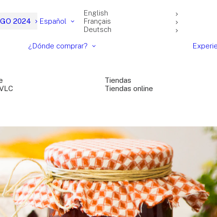
English
GO 2024
Español
Français
Deutsch
¿Dónde comprar?
Experi
e
Tiendas
 VLC
Tiendas online