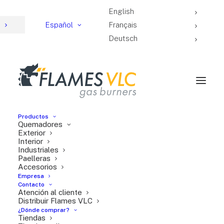
English
4
Español
Français
Deutsch
Productos
Quemadores
Exterior
Interior
Industriales
la calidad, un objetivo,
Paelleras
Accesorios
una meta
Empresa
Contacto
Atención al cliente
Distribuir Flames VLC
¿Dónde comprar?
Tiendas