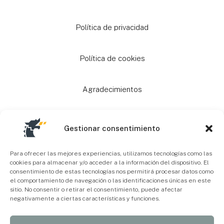
Política de privacidad
Política de cookies
Agradecimientos
Ayudas
Gestionar consentimiento
Mapa Web
Para ofrecer las mejores experiencias, utilizamos tecnologías como las
cookies para almacenar y/o acceder a la información del dispositivo. El
consentimiento de estas tecnologías nos permitirá procesar datos como
el comportamiento de navegación o las identificaciones únicas en este
Accesibilidad
sitio. No consentir o retirar el consentimiento, puede afectar
negativamente a ciertas características y funciones.