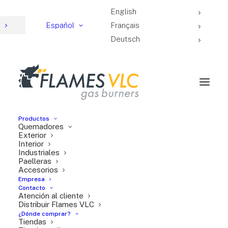
English
4
Español
Français
Deutsch
Productos
Quemadores
Exterior
Interior
Industriales
catering y eventos
Paelleras
Accesorios
Empresa
Contacto
Atención al cliente
Distribuir Flames VLC
¿Dónde comprar?
Tiendas