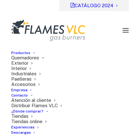
CATÁLOGO 2024
Productos
Quemadores
Exterior
Interior
Industriales
Previsual
DESCARGAR
Paelleras
Accesorios
File Type:
pdf
Empresa
Categories:
Manuales de instrucciones
Contacto
Atención al cliente
Tags:
DE
Distribuir Flames VLC
¿Dónde comprar?
Tiendas
Tiendas online
Experiencias
Descargas