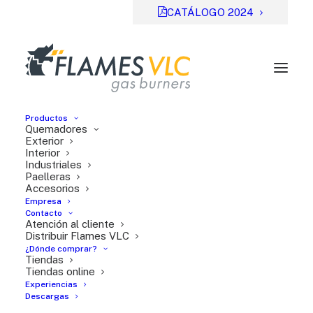
CATÁLOGO 2024
Productos
Quemadores
Exterior
Interior
Industriales
Previsual
DESCARGAR
Paelleras
Accesorios
File Type:
pdf
Empresa
Categories:
Manuales de instrucciones
Contacto
Atención al cliente
Tags:
FR
Distribuir Flames VLC
¿Dónde comprar?
Tiendas
Tiendas online
Experiencias
Descargas