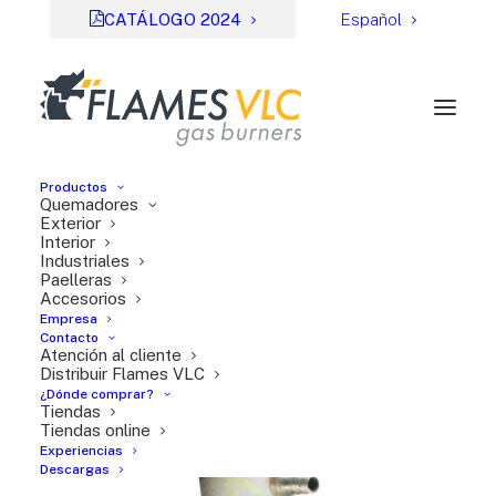
CATÁLOGO 2024
Español
Productos
Quemadores
Regulador de gas de 50
Exterior
Interior
Industriales
mbar
Paelleras
Accesorios
Empresa
Contacto
Atención al cliente
Distribuir Flames VLC
¿Dónde comprar?
Tiendas
Tiendas online
Experiencias
Descargas