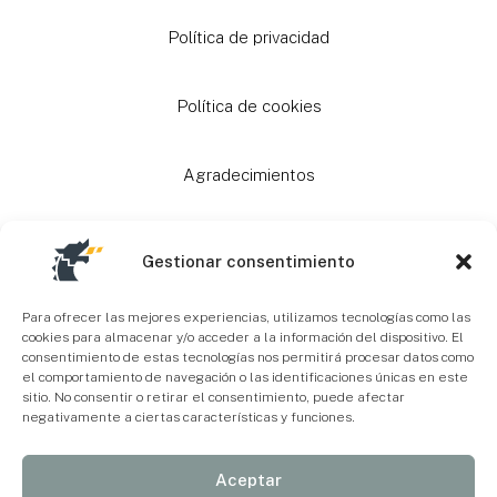
Política de privacidad
Política de cookies
Agradecimientos
Ayudas
Gestionar consentimiento
Mapa Web
Para ofrecer las mejores experiencias, utilizamos tecnologías como las
cookies para almacenar y/o acceder a la información del dispositivo. El
consentimiento de estas tecnologías nos permitirá procesar datos como
el comportamiento de navegación o las identificaciones únicas en este
Accesibilidad
sitio. No consentir o retirar el consentimiento, puede afectar
negativamente a ciertas características y funciones.
Aceptar