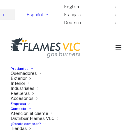
English
4
Español
Français
Deutsch
Productos
Quemadores
Quemador industrial M-
Exterior
Interior
Industriales
400
Paelleras
Accesorios
Empresa
Contacto
Atención al cliente
Distribuir Flames VLC
¿Dónde comprar?
Tiendas