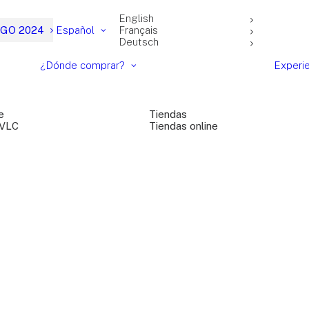
English
GO 2024
Español
Français
Deutsch
¿Dónde comprar?
Experi
e
Tiendas
 VLC
Tiendas online