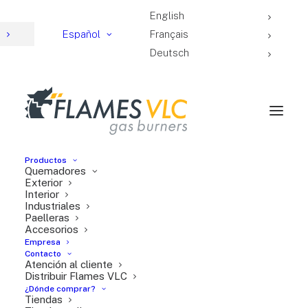
English
4
Español
Français
Deutsch
Productos
Quemadores
Paellero T-600
Exterior
Interior
Industriales
Paelleras
Accesorios
Empresa
Contacto
Atención al cliente
Distribuir Flames VLC
¿Dónde comprar?
Tiendas