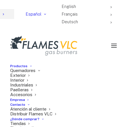
English
4
Español
Français
Deutsch
Productos
Quemadores
Paellero T-300
Exterior
Interior
Industriales
Paelleras
Accesorios
Empresa
Contacto
Atención al cliente
Distribuir Flames VLC
¿Dónde comprar?
Tiendas