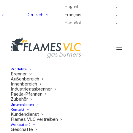
English
Deutsch
Français
Español
Produkte
Brenner
Außenbereich
Innenbereich
Industriegasbrenner
Stauning Danish
Paella-Pfannen
Whisky liegt nahe der
Zubehör
Unternehmen
Stadt Stauning an der
Kontakt
Kundendienst
Westküste
Flames VLC vertreiben
Dänemarks und wurde
Wo kaufen?
Geschäfte
2005 von einer