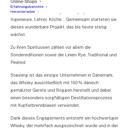
Online-Shops
Gruppe von Fachleuten und Freunden mit ganz
Erfahrungsberichte
unterschiedlichen Hintergründen gegründet:
Herunterladen
Ingenieure, Lehrer, Köche… Gemeinsam starteten sie
dieses wunderbare Projekt, das bis heute stetig
wächst.
Zu ihren Spirituosen zählen vor allem die
Sondereditionen sowie die Linien Rye, Traditional und
Peated.
Stauning ist das einzige Unternehmen in Dänemark,
das Whisky ausschließlich mit 100 % dänisch
gemälzter Gerste und Roggen herstellt und dabei
einen besonders sorgfältigen Destillationsprozess
mit Kupferbrennblasen verwendet.
Dank dieses Engagements entsteht ein hochwertiger
Whisky, der mehrfach ausgezeichnet wurde und in der