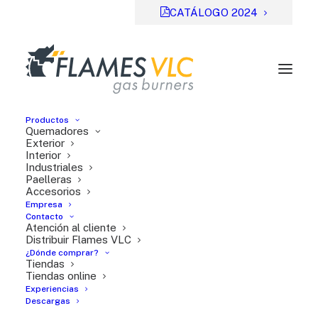
CATÁLOGO 2024
Productos
Quemadores
Exterior
Interior
Industriales
Previsual
DESCARGAR
Paelleras
Accesorios
File Type:
pdf
Empresa
Categories:
Manuales de instrucciones
Contacto
Atención al cliente
Tags:
EN
Distribuir Flames VLC
¿Dónde comprar?
Tiendas
Tiendas online
Experiencias
Descargas