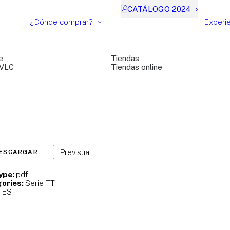
CATÁLOGO 2024
¿Dónde comprar?
Experi
e
Tiendas
 VLC
Tiendas online
Previsual
ESCARGAR
Type:
pdf
ories:
Serie TT
:
ES