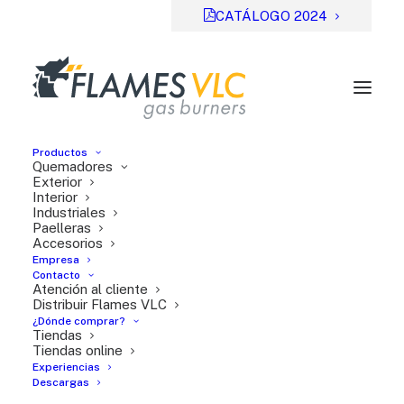
CATÁLOGO 2024
Productos
Quemadores
Exterior
Interior
Industriales
Previsual
DESCARGAR
Paelleras
Accesorios
File Type:
pdf
Empresa
Categories:
Serie TT
Contacto
Atención al cliente
Tags:
ES
Distribuir Flames VLC
¿Dónde comprar?
Tiendas
Tiendas online
Experiencias
Descargas