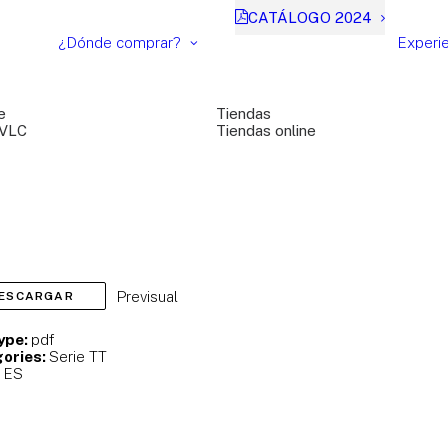
CATÁLOGO 2024
¿Dónde comprar?
Experi
e
Tiendas
 VLC
Tiendas online
Previsual
ESCARGAR
Type:
pdf
ories:
Serie TT
:
ES