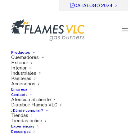
CATÁLOGO 2024
Productos
Quemadores
Exterior
Interior
Industriales
Previsual
DESCARGAR
Paelleras
Accesorios
File Type:
pdf
Empresa
Categories:
Serie TT
Contacto
Atención al cliente
Tags:
ES
Distribuir Flames VLC
¿Dónde comprar?
Tiendas
Tiendas online
Experiencias
Descargas