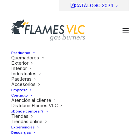
CATÁLOGO 2024
Productos
Quemadores
Exterior
Interior
Industriales
Previsual
DESCARGAR
Paelleras
Accesorios
File Type:
pdf
Empresa
Categories:
Serie TT
Contacto
Atención al cliente
Tags:
DE
Distribuir Flames VLC
¿Dónde comprar?
Tiendas
Tiendas online
Experiencias
Descargas