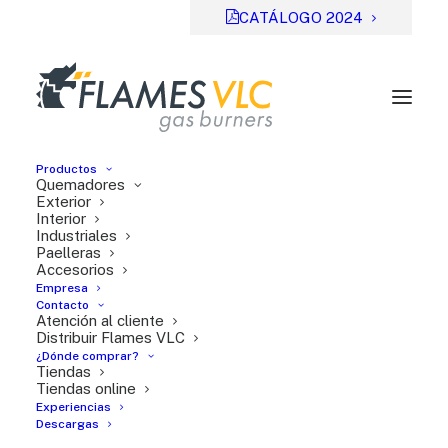
CATÁLOGO 2024
Productos
Quemadores
Exterior
Interior
Industriales
Previsual
DESCARGAR
Paelleras
Accesorios
File Type:
pdf
Empresa
Categories:
Serie TT
Contacto
Atención al cliente
Tags:
DE
Distribuir Flames VLC
¿Dónde comprar?
Tiendas
Tiendas online
Experiencias
Descargas