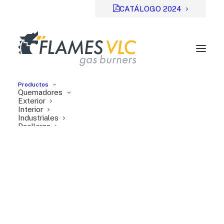
CATÁLOGO 2024
Productos
Quemadores
Exterior
Interior
Industriales
Paelleras
Accesorios
Empresa
Contacto
Atención al cliente
Distribuir Flames VLC
¿Dónde comprar?
Tiendas
Tiendas online
Experiencias
Descargas