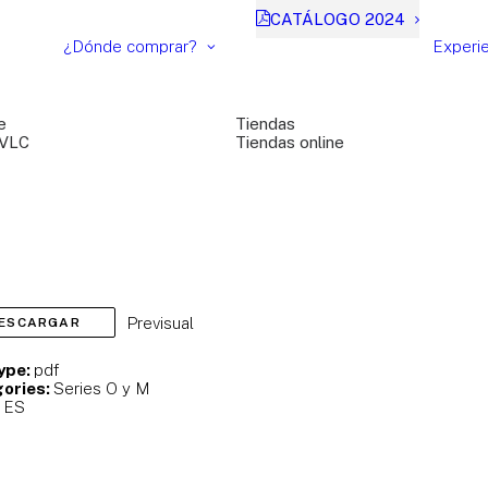
CATÁLOGO 2024
¿Dónde comprar?
Experi
e
Tiendas
 VLC
Tiendas online
Previsual
ESCARGAR
Type:
pdf
ories:
Series O y M
:
ES