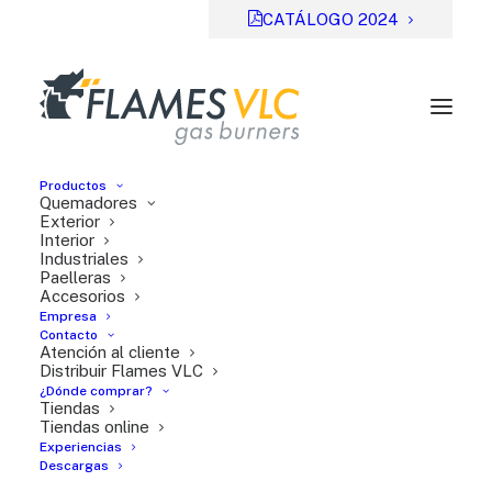
CATÁLOGO 2024
Productos
Quemadores
Exterior
Interior
Industriales
Previsual
DESCARGAR
Paelleras
Accesorios
File Type:
pdf
Empresa
Categories:
Fichas técnicas, Serie TT
Contacto
Atención al cliente
Tags:
EN
Distribuir Flames VLC
¿Dónde comprar?
Tiendas
Tiendas online
Experiencias
Descargas