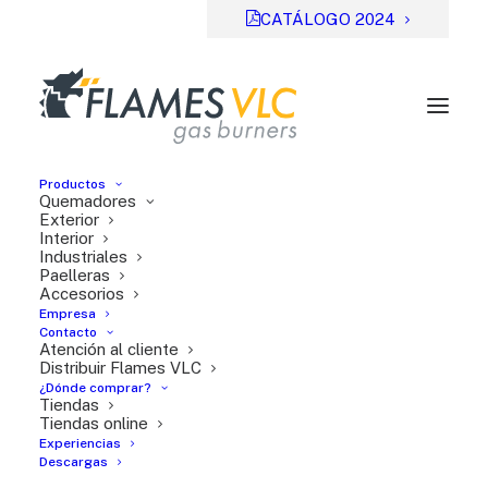
CATÁLOGO 2024
Productos
Quemadores
Exterior
Interior
Industriales
Previsual
DESCARGAR
Paelleras
Accesorios
File Type:
pdf
Empresa
Categories:
Fichas técnicas, Series O y M
Contacto
Atención al cliente
Tags:
EN
Distribuir Flames VLC
¿Dónde comprar?
Tiendas
Tiendas online
Experiencias
Descargas