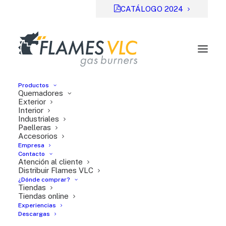
CATÁLOGO 2024
Productos
Quemadores
Exterior
Interior
Industriales
Previsual
DESCARGAR
Paelleras
Accesorios
File Type:
pdf
Empresa
Categories:
Serie T
Contacto
Atención al cliente
Tags:
ES
Distribuir Flames VLC
¿Dónde comprar?
Tiendas
Tiendas online
Experiencias
Descargas