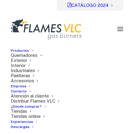
CATÁLOGO 2024
Productos
Quemadores
Exterior
Interior
Industriales
Previsual
DESCARGAR
Paelleras
Accesorios
File Type:
pdf
Empresa
Categories:
Serie TT
Contacto
Atención al cliente
Tags:
FR
Distribuir Flames VLC
¿Dónde comprar?
Tiendas
Tiendas online
Experiencias
Descargas