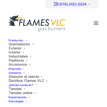
CATÁLOGO 2024
Productos
Quemadores
Exterior
Interior
Industriales
Previsual
DESCARGAR
Paelleras
Accesorios
File Type:
pdf
Empresa
Categories:
Serie TT
Contacto
Atención al cliente
Tags:
FR
Distribuir Flames VLC
¿Dónde comprar?
Tiendas
Tiendas online
Experiencias
Descargas