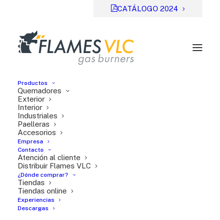
CATÁLOGO 2024
Productos
Quemadores
Exterior
Interior
Industriales
Previsual
DESCARGAR
Paelleras
Accesorios
File Type:
pdf
Empresa
Categories:
Serie T
Contacto
Atención al cliente
Tags:
FR
Distribuir Flames VLC
¿Dónde comprar?
Tiendas
Tiendas online
Experiencias
Descargas