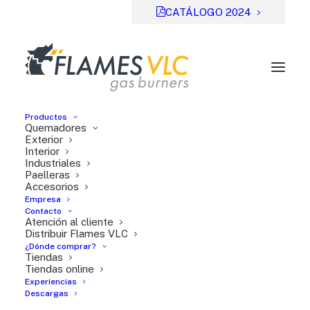
CATÁLOGO 2024
Productos
Quemadores
Exterior
Interior
Industriales
Previsual
DESCARGAR
Paelleras
Accesorios
File Type:
pdf
Empresa
Categories:
Fichas de ayuda
Contacto
Atención al cliente
Tags:
ES
Distribuir Flames VLC
¿Dónde comprar?
Tiendas
Tiendas online
Experiencias
Descargas