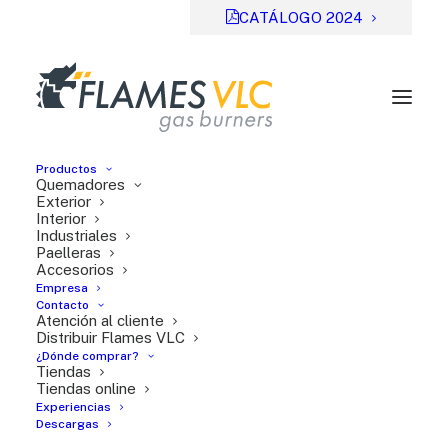
CATÁLOGO 2024
Productos
Quemadores
Exterior
Interior
Industriales
Previsual
DESCARGAR
Paelleras
Accesorios
File Type:
pdf
Empresa
Categories:
Serie TT
Contacto
Atención al cliente
Tags:
EN
Distribuir Flames VLC
¿Dónde comprar?
Tiendas
Tiendas online
Experiencias
Descargas