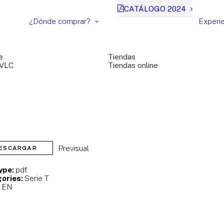
CATÁLOGO 2024
¿Dónde comprar?
Experi
e
Tiendas
 VLC
Tiendas online
Previsual
ESCARGAR
Type:
pdf
ories:
Serie T
:
EN