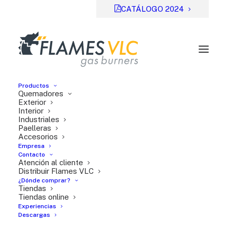
CATÁLOGO 2024
Productos
Quemadores
Exterior
Interior
Industriales
Previsual
DESCARGAR
Paelleras
Accesorios
File Type:
pdf
Empresa
Categories:
Fichas de ayuda
Contacto
Atención al cliente
Tags:
EN
Distribuir Flames VLC
¿Dónde comprar?
Tiendas
Tiendas online
Experiencias
Descargas