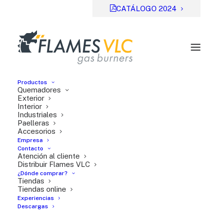
CATÁLOGO 2024
Productos
Quemadores
Exterior
Interior
Industriales
Previsual
DESCARGAR
Paelleras
Accesorios
File Type:
pdf
Empresa
Categories:
Serie T
Contacto
Atención al cliente
Tags:
DE
Distribuir Flames VLC
¿Dónde comprar?
Tiendas
Tiendas online
Experiencias
Descargas