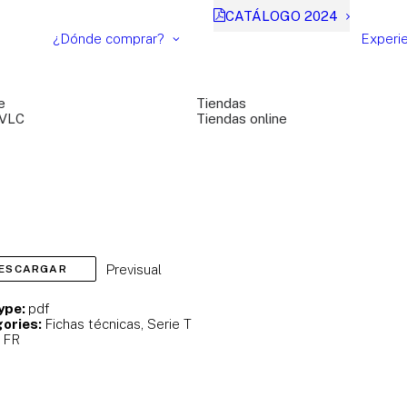
CATÁLOGO 2024
¿Dónde comprar?
Experi
e
Tiendas
 VLC
Tiendas online
Previsual
ESCARGAR
Type:
pdf
ories:
Fichas técnicas, Serie T
:
FR