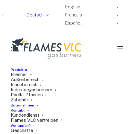
English
Deutsch
Français
Español
Produkte
Brenner
Außenbereich
Innenbereich
Industriegasbrenner
Paella-Pfannen
Zubehör
Unternehmen
Kontakt
Kundendienst
Flames VLC vertreiben
Wo kaufen?
Series-O-y-M
Geschäfte